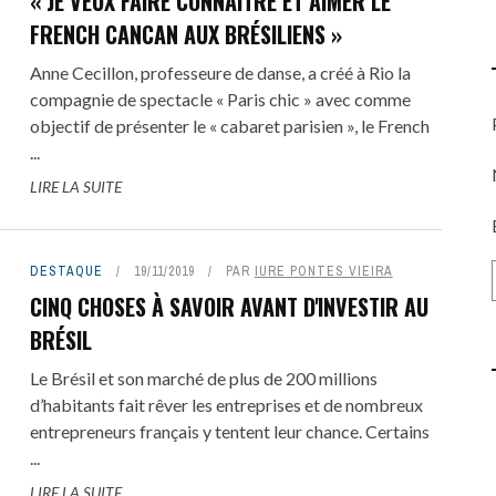
« JE VEUX FAIRE CONNAÎTRE ET AIMER LE
FRENCH CANCAN AUX BRÉSILIENS »
Anne Cecillon, professeure de danse, a créé à Rio la
compagnie de spectacle « Paris chic » avec comme
objectif de présenter le « cabaret parisien », le French
...
LIRE LA SUITE
DESTAQUE
19/11/2019
PAR
IURE PONTES VIEIRA
CINQ CHOSES À SAVOIR AVANT D'INVESTIR AU
BRÉSIL
Le Brésil et son marché de plus de 200 millions
d’habitants fait rêver les entreprises et de nombreux
entrepreneurs français y tentent leur chance. Certains
...
LIRE LA SUITE