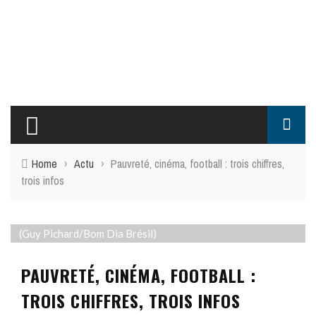
Home
›
Actu
›
Pauvreté, cinéma, football : trois chiffres,
trois infos
(Guy Pichard/Bom Dia Brésil)
PAUVRETÉ, CINÉMA, FOOTBALL :
TROIS CHIFFRES, TROIS INFOS