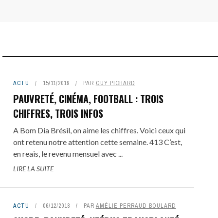
ACTU
15/11/2019
PAR
GUY PICHARD
PAUVRETÉ, CINÉMA, FOOTBALL : TROIS
CHIFFRES, TROIS INFOS
A Bom Dia Brésil, on aime les chiffres. Voici ceux qui
ont retenu notre attention cette semaine. 413 C’est,
en reais, le revenu mensuel avec ...
LIRE LA SUITE
ACTU
06/12/2018
PAR
AMÉLIE PERRAUD BOULARD