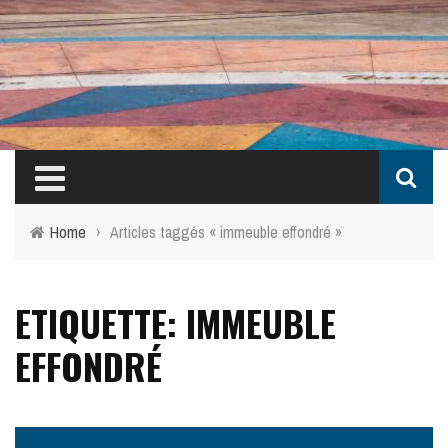
Home
›
Articles taggés « immeuble effondré »
ETIQUETTE: IMMEUBLE
EFFONDRÉ