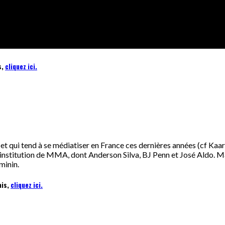
s,
cliquez ici.
 et qui tend à se médiatiser en France ces dernières années (cf Ka
e institution de MMA, dont Anderson Silva, BJ Penn et José Aldo. Ma
minin.
ais,
cliquez ici.