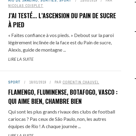
RIO DE JANEIRO
,
SORTIES
,
SPORT
15/03/2019
PAR
NICOLAS COISPLET
J’AI TESTÉ... L’ASCENSION DU PAIN DE SUCRE
À PIED
« Faites confiance à vos pieds. » Debout sur la paroi
légèrement inclinée de la face est du Pain de sucre,
Alexis, guide de montagne ...
LIRE LA SUITE
SPORT
18/01/2019
PAR
CORENTIN CHAUVEL
FLAMENGO, FLUMINENSE, BOTAFOGO, VASCO :
QUI AIME BIEN, CHAMBRE BIEN
Qui sont les plus grands rivaux des clubs de football
cariocas ? Pas ceux de São Paulo, non, les autres
équipes de Rio ! A chaque journée ...
LIRE LA SUITE