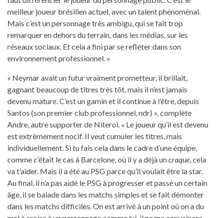
meilleur joueur brésilien actuel, avec un talent phénoménal.
Mais c’est un personnage très ambigu, qui se fait trop
remarquer en dehors du terrain, dans les médias, sur les
réseaux sociaux. Et cela a fini par se refléter dans son
environnement professionnel. »
« Neymar avait un futur vraiment prometteur, il brillait,
gagnant beaucoup de titres très tôt, mais il n’est jamais
devenu mature. C’est un gamin et il continue à l’être, depuis
Santos (son premier club professionnel, ndr) », complète
Andre, autre supporter de Niteroi. « Le joueur qu’il est devenu
est extrêmement nocif. Il veut cumuler les titres, mais
individuellement. Si tu fais cela dans le cadre d’une équipe,
comme c’était le cas à Barcelone, où il y a déjà un
craque
, cela
va t’aider. Mais il a été au PSG parce qu’il voulait être la star.
Au final, il n’a pas aidé le PSG à progresser et passé un certain
âge, il se balade dans les matchs simples et se fait démonter
dans les matchs difficiles. On est arrivé à un point où on a du
mal à croire à un personnage comme lui, il ne me convaincra