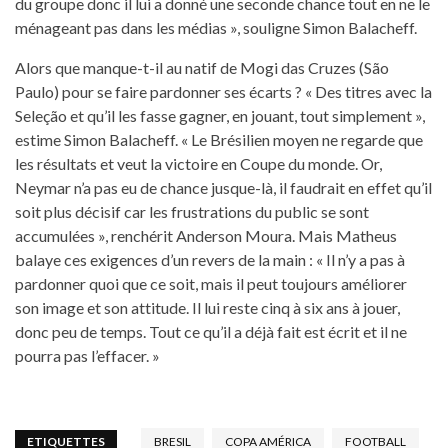
du groupe donc il lui a donné une seconde chance tout en ne le
ménageant pas dans les médias », souligne Simon Balacheff.
Alors que manque-t-il au natif de Mogi das Cruzes (São
Paulo) pour se faire pardonner ses écarts ? « Des titres avec la
Seleção et qu’il les fasse gagner, en jouant, tout simplement »,
estime Simon Balacheff. « Le Brésilien moyen ne regarde que
les résultats et veut la victoire en Coupe du monde. Or,
Neymar n’a pas eu de chance jusque-là, il faudrait en effet qu’il
soit plus décisif car les frustrations du public se sont
accumulées », renchérit Anderson Moura. Mais Matheus
balaye ces exigences d’un revers de la main : « Il n’y a pas à
pardonner quoi que ce soit, mais il peut toujours améliorer
son image et son attitude. Il lui reste cinq à six ans à jouer,
donc peu de temps. Tout ce qu’il a déjà fait est écrit et il ne
pourra pas l’effacer. »
ETIQUETTES
BRESIL
COPA AMÉRICA
FOOTBALL