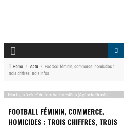
Home
›
Actu
›
Football féminin, commerce, homicides :
trois chiffres, trois infos
Marta, la "reine" du football brésilien (Agência Brasil)
FOOTBALL FÉMININ, COMMERCE,
HOMICIDES : TROIS CHIFFRES, TROIS