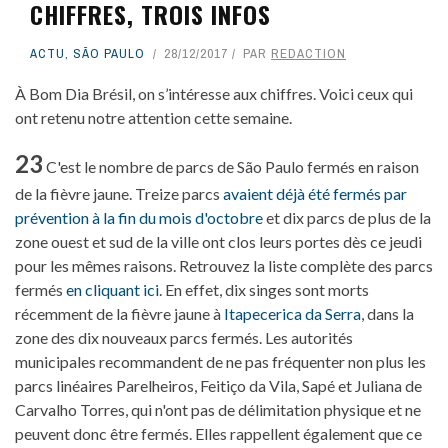
CHIFFRES, TROIS INFOS
ACTU
,
SÃO PAULO
28/12/2017
PAR
REDACTION
À Bom Dia Brésil, on s’intéresse aux chiffres. Voici ceux qui
ont retenu notre attention cette semaine.
23
C'est le nombre de parcs de São Paulo fermés en raison
de la fièvre jaune. Treize parcs
avaient déjà été fermés par
prévention à la fin du mois d'octobre
et dix parcs de plus de la
zone ouest et sud de la ville ont clos leurs portes dès ce jeudi
pour les mêmes raisons. Retrouvez la liste complète des parcs
fermés
en cliquant ici
. En effet, dix singes sont morts
récemment de la fièvre jaune à
Itapecerica da Serra
, dans la
zone des dix nouveaux parcs fermés. Les autorités
municipales recommandent de ne pas fréquenter non plus les
parcs linéaires Parelheiros, Feitiço da Vila, Sapé et Juliana de
Carvalho Torres, qui n'ont pas de délimitation physique et ne
peuvent donc être fermés. Elles rappellent également que ce