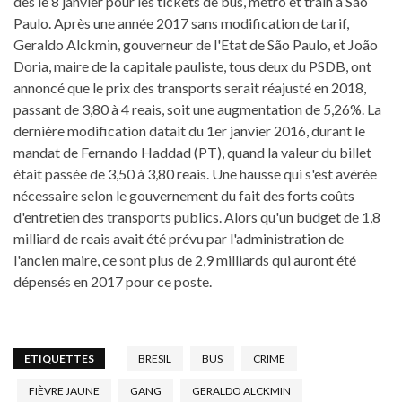
dès le 8 janvier pour les tickets de bus, métro et train à São
Paulo. Après une année 2017 sans modification de tarif,
Geraldo Alckmin, gouverneur de l'Etat de São Paulo, et João
Doria, maire de la capitale pauliste, tous deux du PSDB, ont
annoncé que le prix des transports serait réajusté en 2018,
passant de 3,80 à 4 reais, soit une augmentation de 5,26%. La
dernière modification datait du 1er janvier 2016, durant le
mandat de Fernando Haddad (PT), quand la valeur du billet
était passée de 3,50 à 3,80 reais. Une hausse qui s'est avérée
nécessaire selon le gouvernement du fait des forts coûts
d'entretien des transports publics. Alors qu'un budget de 1,8
milliard de reais avait été prévu par l'administration de
l'ancien maire, ce sont plus de 2,9 milliards qui auront été
dépensés en 2017 pour ce poste.
ETIQUETTES
BRESIL
BUS
CRIME
FIÈVRE JAUNE
GANG
GERALDO ALCKMIN