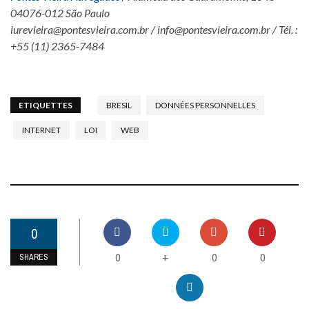
04076-012 São Paulo
iurevieira@pontesvieira.com.br / info@pontesvieira.com.br / Tél. :
+55 (11) 2365-7484
ETIQUETTES
BRESIL
DONNÉES PERSONNELLES
INTERNET
LOI
WEB
0
0
0
0
+
SHARES