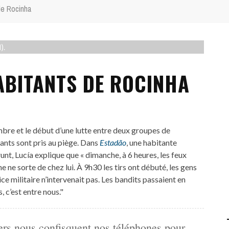
de Rocinha
).
HABITANTS DE ROCINHA
bre et le début d’une lutte entre deux groupes de
itants sont pris au piège. Dans
Estadão
, une habitante
unt, Lucía explique que « dimanche, à 6 heures, les feux
 ne sorte de chez lui. À 9h30 les tirs ont débuté, les gens
e militaire n’intervenait pas. Les bandits passaient en
, c’est entre nous."
ers nous confisquent nos téléphones pour