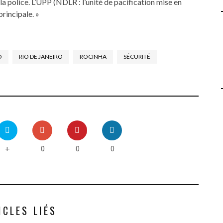
la police. L’UPP (NDLR : l’unité de pacification mise en
principale. »
O
RIO DE JANEIRO
ROCINHA
SÉCURITÉ
0
0
0
+
ICLES LIÉS