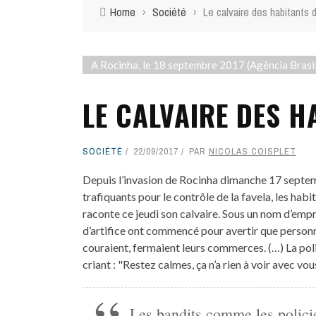
Home
›
Société
›
Le calvaire des habitants 
A Rocinha, le 18 septembre 2017 (Agência Brasil
LE CALVAIRE DES 
SOCIÉTÉ
22/09/2017
PAR
NICOLAS COISPLET
Depuis l’invasion de Rocinha dimanche 17 septem
trafiquants pour le contrôle de la favela, les hab
raconte ce jeudi son calvaire. Sous un nom d’empr
d’artifice ont commencé pour avertir que personne
couraient, fermaient leurs commerces. (…) La polic
criant : "Restez calmes, ça n’a rien à voir avec vous
Les bandits comme les polici