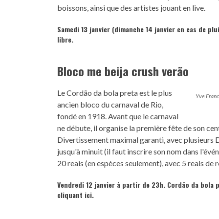
boissons, ainsi que des artistes jouant en live.
Samedi 13 janvier (dimanche 14 janvier en cas de plu
libre.
Bloco me beija crush verão
Le Cordão da bola preta est le plus
Yve Franc
ancien bloco du carnaval de Rio,
fondé en 1918. Avant que le carnaval
ne débute, il organise la première fête de son ce
Divertissement maximal garanti, avec plusieurs D
jusqu'à minuit (il faut inscrire son nom dans l'
20 reais (en espèces seulement), avec 5 reais de r
Vendredi 12 janvier à partir de 23h. Cordão da bola 
cliquant ici
.