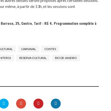
s et autres débats seront proposés après certaines sessions.
jour même, à partir de 13h, et les sessions sont
te Barroso, 25, Centro. Tarif : R$ 4. Programmation complète à
CULTURAL
CARNAVAL
CONTES
NITEROI
RESERVA CULTURAL
RIO DE JANEIRO