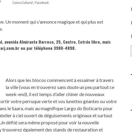
s
Caixa Cultural / Facebook
ve. Un moment qui s'annonce magique et qui plus est
e.
al, avenida Almirante Barroso, 25, Centro. Entrée libre, mais
arj
.com.br ou par téléphone 3980-4898.
Alors que les blocos commencent à essaimer à travers
la ville (vous en trouverez sans doute un peu partout ce
week-end), il est temps d'aller chiner de nouveaux
rtir votre perruque verte et vos lunettes géantes ou votre
ns le Saara, mais au magnifique Largo do Boticario pour
telier à ciel ouvert de déguisements originaux et surtout
Un défilé sera même proposé pour voir la nouvelle
 y trouverez également des stands de restauration et