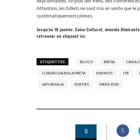
déjà diffusées. En plus des films, des conférence
Attention, les billets ne sont mis en vente que le 
systématiquement pleines.
Jusqu'au 18 janvier. Caixa Cultural, avenida Almiran
retrouver
en cliquant ici
.
ETIQUETTES
BLOCO
BRESIL
CAIXA 
CORDÃO DA BOLA PRETA
ENFANTS
ITB
SATURNALIA
SORTIES
WEEK-END
0