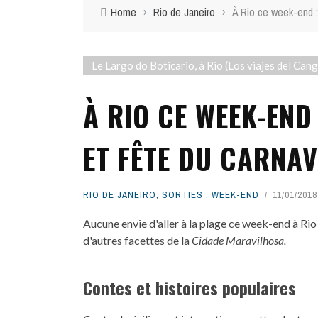
Home
›
Rio de Janeiro
›
À Rio ce week-end :
Le Largo do Boticario, à Rio (Los viajes del Cang
À RIO CE WEEK-END
ET FÊTE DU CARNAV
RIO DE JANEIRO
,
SORTIES
,
WEEK-END
11/01/2018
Aucune envie d'aller à la plage ce week-end à Ri
d'autres facettes de la
Cidade Maravilhosa.
Contes et histoires populaires