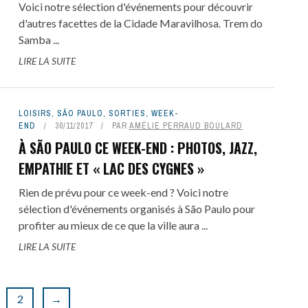
Voici notre sélection d'événements pour découvrir
d'autres facettes de la Cidade Maravilhosa. Trem do
Samba ...
LIRE LA SUITE
LOISIRS
,
SÃO PAULO
,
SORTIES
,
WEEK-
END
30/11/2017
PAR
AMÉLIE PERRAUD BOULARD
À SÃO PAULO CE WEEK-END : PHOTOS, JAZZ,
EMPATHIE ET « LAC DES CYGNES »
Rien de prévu pour ce week-end ? Voici notre
sélection d'événements organisés à São Paulo pour
profiter au mieux de ce que la ville aura ...
LIRE LA SUITE
2
→