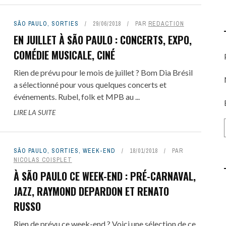
SÃO PAULO
,
SORTIES
29/06/2018
PAR
REDACTION
EN JUILLET À SÃO PAULO : CONCERTS, EXPO,
COMÉDIE MUSICALE, CINÉ
Rien de prévu pour le mois de juillet ? Bom Dia Brésil
a sélectionné pour vous quelques concerts et
événements. Rubel, folk et MPB au ...
LIRE LA SUITE
SÃO PAULO
,
SORTIES
,
WEEK-END
18/01/2018
PAR
NICOLAS COISPLET
À SÃO PAULO CE WEEK-END : PRÉ-CARNAVAL,
JAZZ, RAYMOND DEPARDON ET RENATO
RUSSO
Rien de prévu ce week-end ? Voici une sélection de ce