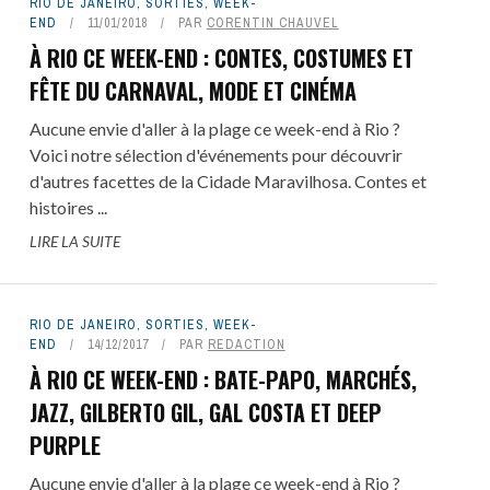
RIO DE JANEIRO
,
SORTIES
,
WEEK-
END
11/01/2018
PAR
CORENTIN CHAUVEL
À RIO CE WEEK-END : CONTES, COSTUMES ET
FÊTE DU CARNAVAL, MODE ET CINÉMA
Aucune envie d'aller à la plage ce week-end à Rio ?
Voici notre sélection d'événements pour découvrir
d'autres facettes de la Cidade Maravilhosa. Contes et
histoires ...
LIRE LA SUITE
RIO DE JANEIRO
,
SORTIES
,
WEEK-
END
14/12/2017
PAR
REDACTION
À RIO CE WEEK-END : BATE-PAPO, MARCHÉS,
JAZZ, GILBERTO GIL, GAL COSTA ET DEEP
PURPLE
Aucune envie d'aller à la plage ce week-end à Rio ?