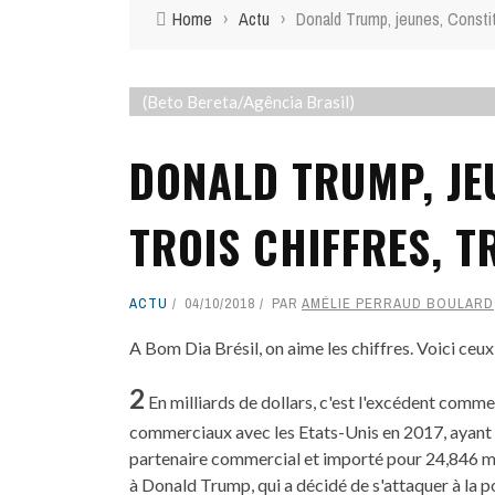
Home
›
Actu
›
Donald Trump, jeunes, Constitut
(Beto Bereta/Agência Brasil)
DONALD TRUMP, JEU
TROIS CHIFFRES, T
ACTU
04/10/2018
PAR
AMÉLIE PERRAUD BOULARD
A Bom Dia Brésil, on aime les chiffres. Voici ceux
2
En milliards de dollars, c'est l'excédent comme
commerciaux avec les Etats-Unis en 2017, ayant e
partenaire commercial et importé pour 24,846 mi
à Donald Trump, qui a décidé de s'attaquer à la po