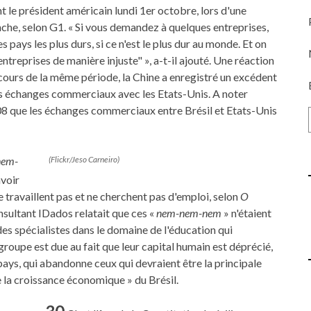
int le président américain lundi 1er octobre, lors d'une
che, selon G1. « Si vous demandez à quelques entreprises,
es pays les plus durs, si ce n'est le plus dur au monde. Et on
entreprises de manière injuste" », a-t-il ajouté. Une réaction
 cours de la même période, la Chine a enregistré un excédent
es échanges commerciaux avec les Etats-Unis. A noter
08 que les échanges commerciaux entre Brésil et Etats-Unis
nem-
(Flickr/Jeso Carneiro)
avoir
ne travaillent pas et ne cherchent pas d'emploi, selon
O
onsultant IDados relatait que ces «
nem-nem-nem
» n'étaient
es spécialistes dans le domaine de l'éducation qui
groupe est due au fait que leur capital humain est déprécié,
ays, qui abandonne ceux qui devraient être la principale
e la croissance économique » du Brésil.