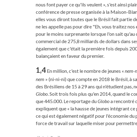
nous font payer ce qu'ils veulent », s'est ainsi pla
conférence de presse organisée à la Maison-Blan
elles vous diront toutes que le Brésil fait partie d
ne les appelle pas pour dire "Eh, vous traitez nos 
pour le moins surprenante lorsque l'on sait qu'au
commercial de 275,8 milliards de dollars dans s
également que c'était la première fois depuis 20
balançaient en faveur du premier.
1,4
En million, c'est le nombre de jeunes «
nem-
nem
» (ni-ni-ni) que compte en 2018 le Brésil, à s
des Brésiliens de 15 à 29 ans qui n'étudient pas, 
Globo
. Soit trois fois plus qu'en 2014, quand le c
que 445.000. Le reportage du
Globo
a rencontré d
expliquent que « la hausse de jeunes intégrant ce 
ce qui est également négatif pour l'économie du p
force de travail sur laquelle miser pour permettr