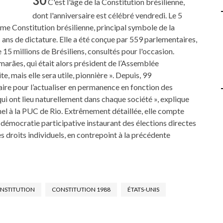
30
C'est l'âge de la Constitution brésilienne,
dont l'anniversaire est célébré vendredi. Le 5
me Constitution brésilienne, principal symbole de la
 ans de dictature. Elle a été conçue par 559 parlementaires,
 15 millions de Brésiliens, consultés pour l'occasion.
marães, qui était alors président de l’Assemblée
te, mais elle sera utile, pionnière ». Depuis, 99
aire pour l’actualiser en permanence en fonction des
i ont lieu naturellement dans chaque société », explique
nel à la PUC de Rio. Extrêmement détaillée, elle compte
e démocratie participative instaurant des élections directes
s droits individuels, en contrepoint à la précédente
NSTITUTION
CONSTITUTION 1988
ÉTATS-UNIS