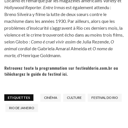
Locarno et remarqué par les magazines américains
Variety
et
Hollywood
Reporter
.
Entre Irmas
est également attendu :
Breno Silveira y filme la lutte de deux sœurs contre le
machisme dans les années 1930. Par ailleurs, alors que les
problèmes d’insécurité s’aggravent à Rio ces derniers mois, la
violence et le crime trouveront écho dans au moins trois films,
selon Globo :
Como é cruel vivir assim
de Julia Rezende,
O
animal cordial
de Gabriela Amaral Almeida et
O nome da
morte,
d'Henrique Goldmann.
Retrouvez toute la programmation sur
festivaldorio.com.br
ou
téléchargez le guide du festival
ici
.
ETIQUETTES
CINÉMA
CULTURE
FESTIVAL DO RIO
RIO DE JANEIRO