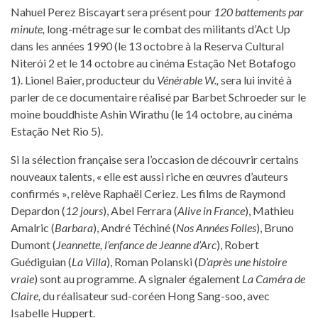
Nahuel Perez Biscayart sera présent pour
120 battements par
minute,
long-métrage sur le combat des militants d’Act Up
dans les années 1990 (le 13 octobre à la Reserva Cultural
Niterói 2 et le 14 octobre au cinéma Estação Net Botafogo
1). Lionel Baier, producteur du
Vénérable W.,
sera lui invité à
parler de ce documentaire réalisé par Barbet Schroeder sur le
moine bouddhiste Ashin Wirathu (le 14 octobre, au cinéma
Estação Net Rio 5).
Si la sélection française sera l’occasion de découvrir certains
nouveaux talents, « elle est aussi riche en œuvres d’auteurs
confirmés », relève Raphaël Ceriez. Les films de Raymond
Depardon (
12 jours
), Abel Ferrara (
Alive in France
), Mathieu
Amalric (
Barbara
), André Téchiné (
Nos Années Folles
), Bruno
Dumont (
Jeannette, l’enfance de Jeanne d’Arc
), Robert
Guédiguian (
La Villa
), Roman Polanski (
D’après une histoire
vraie
) sont au programme. A signaler également
La Caméra de
Claire,
du réalisateur sud-coréen Hong Sang-soo, avec
Isabelle Huppert.