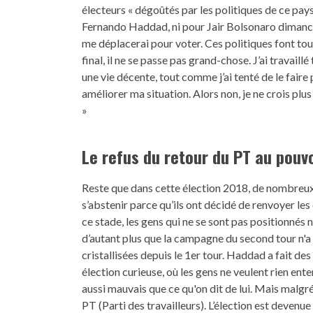
électeurs « dégoûtés par les politiques de ce pay
Fernando Haddad, ni pour Jair Bolsonaro dimanche
me déplacerai pour voter. Ces politiques font t
final, il ne se passe pas grand-chose. J’ai travail
une vie décente, tout comme j’ai tenté de le faire 
améliorer ma situation. Alors non, je ne crois plu
»
Le refus du retour du PT au pouvo
Reste que dans cette élection 2018, de nombreux é
s’abstenir parce qu’ils ont décidé de renvoyer le
ce stade, les gens qui ne se sont pas positionnés 
d’autant plus que la campagne du second tour n'a
cristallisées depuis le 1er tour. Haddad a fait des
élection curieuse, où les gens ne veulent rien en
aussi mauvais que ce qu'on dit de lui. Mais malgré
PT (Parti des travailleurs). L’élection est devenu