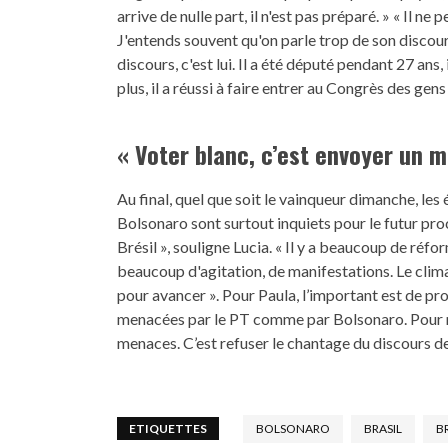
arrive de nulle part, il n'est pas préparé. » « Il ne 
J'entends souvent qu'on parle trop de son discours
discours, c'est lui. Il a été député pendant 27 ans, 
plus, il a réussi à faire entrer au Congrès des gen
« Voter blanc, c’est envoyer un 
Au final, quel que soit le vainqueur dimanche, le
Bolsonaro sont surtout inquiets pour le futur proc
Brésil », souligne Lucia. « Il y a beaucoup de réf
beaucoup d'agitation, de manifestations. Le climat
pour avancer ». Pour Paula, l’important est de prot
menacées par le PT comme par Bolsonaro. Pour mo
menaces. C’est refuser le chantage du discours de 
ETIQUETTES
BOLSONARO
BRASIL
B