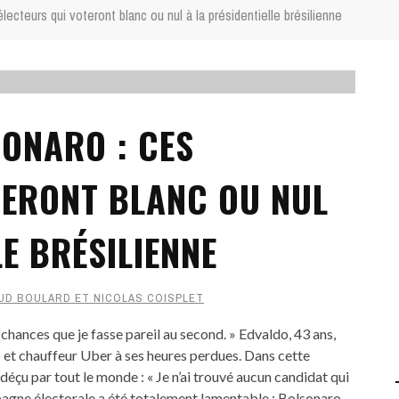
lecteurs qui voteront blanc ou nul à la présidentielle brésilienne
SONARO : CES
TERONT BLANC OU NUL
LE BRÉSILIENNE
UD BOULARD ET NICOLAS COISPLET
es chances que je fasse pareil au second. » Edvaldo, 43 ans,
o et chauffeur Uber à ses heures perdues. Dans cette
é déçu par tout le monde : « Je n’ai trouvé aucun candidat qui
pagne électorale a été totalement lamentable : Bolsonaro