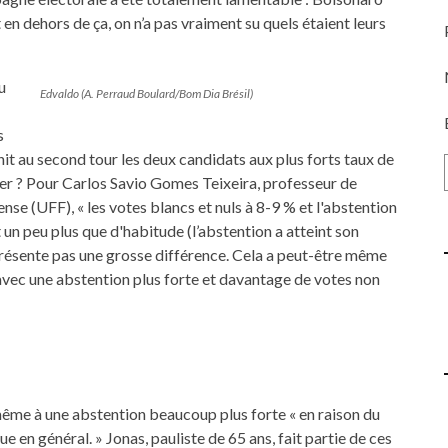
t en dehors de ça, on n’a pas vraiment su quels étaient leurs
u
Edvaldo (A. Perraud Boulard/Bom Dia Brésil)
s
nit au second tour les deux candidats aux plus forts taux de
cider ? Pour Carlos Savio Gomes Teixeira, professeur de
ense (UFF), « les votes blancs et nuls à 8-9 % et l'abstention
t un peu plus que d'habitude (l’abstention a atteint son
eprésente pas une grosse différence. Cela a peut-être même
vec une abstention plus forte et davantage de votes non
 même à une abstention beaucoup plus forte « en raison du
ue en général. » Jonas, pauliste de 65 ans, fait partie de ces