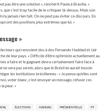
peut pas être une solution », renchérit Paula à Brasilia. «
, que c'est trop facile de le critiquer là-dessus. Mais son
il n'a jamais rien fait. On ne peut pas éviter ce discours. En
s qui ont des positions plus extrêmes que lui. »
message »
s électeurs qui renvoient dos à dos Fernando Haddad et Jair
he de leur pays. « Difficile d’être optimiste actuellement au
ormes à faire et le gagnant devra certainement faire face à
 ne sera pas serein, alors que le Brésil en aurait besoin
éger les institutions brésiliennes : « Je pense qu’elles sont
i, voter blanc, c'est envoyer un message, refuser ces
la peur. »
RESIL
ÉLECTIONS
HADDAD
PRÉSIDENTIELLE
PT