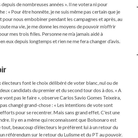
s depuis de nombreuses années ». Il ne votera ni pour
 : « Pour être honnête, je ne suis même pas certain que je
out pour nous embobiner pendant les campagnes et après, au
lé toute ma vie, je me donne les moyens de pouvoir m’offrir
pour mes trois filles. Personne ne m’a jamais aidé à
s en eux depuis longtemps et rien ne me fera changer d’avis.
ir
lecteurs font le choix délibéré de voter blanc, nul ou de
s deux candidats du premier et du second tour dos à dos. « A
ne vont pas le faire », observe Carlos Savio Gomes Teixeira,
 pas changé grand-chose : « Les intentions de vote sont
 efforts pour se recentrer. Mais sans grand effet. C'est une
tendre. Il y en a même qui reconnaissent que Bolsonaro est
 tout, beaucoup d’électeurs le préfèrent lui à un retour du
e un référendum sur le retour du Lulisme et du PT au pouvoir.