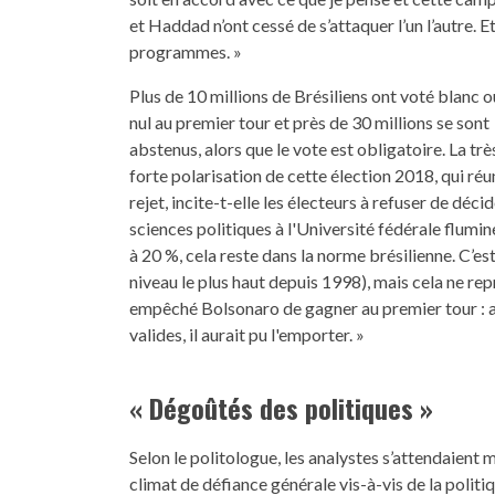
et Haddad n’ont cessé de s’attaquer l’un l’autre. E
programmes. »
Plus de 10 millions de Brésiliens ont voté blanc o
nul au premier tour et près de 30 millions se sont
abstenus, alors que le vote est obligatoire. La trè
forte polarisation de cette élection 2018, qui réu
rejet, incite-t-elle les électeurs à refuser de dé
sciences politiques à l'Université fédérale flumin
à 20 %, cela reste dans la norme brésilienne. C’es
niveau le plus haut depuis 1998), mais cela ne r
empêché Bolsonaro de gagner au premier tour : a
valides, il aurait pu l'emporter. »
« Dégoûtés des politiques »
Selon le politologue, les analystes s’attendaient
climat de défiance générale vis-à-vis de la politiq