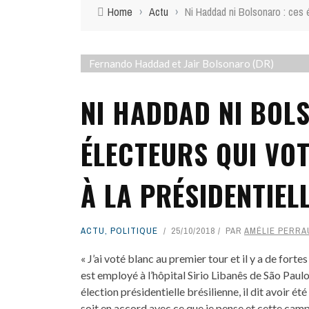
Home
›
Actu
›
Ni Haddad ni Bolsonaro : ces é
Fernando Haddad et Jair Bolsonaro (DR)
NI HADDAD NI BOL
ÉLECTEURS QUI VO
À LA PRÉSIDENTIEL
ACTU
,
POLITIQUE
25/10/2018
PAR
AMÉLIE PERRA
« J’ai voté blanc au premier tour et il y a de fort
est employé à l’hôpital Sirio Libanês de São Paul
élection présidentielle brésilienne, il dit avoir ét
soit en accord avec ce que je pense et cette cam