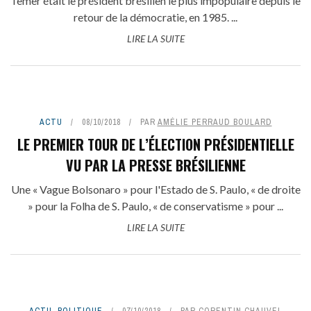
Temer était le président brésilien le plus impopulaire depuis le
retour de la démocratie, en 1985. ...
LIRE LA SUITE
ACTU
08/10/2018
PAR
AMÉLIE PERRAUD BOULARD
LE PREMIER TOUR DE L’ÉLECTION PRÉSIDENTIELLE
VU PAR LA PRESSE BRÉSILIENNE
Une « Vague Bolsonaro » pour l'Estado de S. Paulo, « de droite
» pour la Folha de S. Paulo, « de conservatisme » pour ...
LIRE LA SUITE
ACTU
,
POLITIQUE
07/10/2018
PAR
CORENTIN CHAUVEL