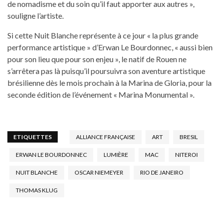
de nomadisme et du soin qu’il faut apporter aux autres »,
souligne l’artiste.
Si cette Nuit Blanche représente à ce jour « la plus grande
performance artistique » d’Erwan Le Bourdonnec, « aussi bien
pour son lieu que pour son enjeu », le natif de Rouen ne
s’arrêtera pas là puisqu’il poursuivra son aventure artistique
brésilienne dès le mois prochain à la Marina de Gloria, pour la
seconde édition de l’événement « Marina Monumental ».
ETIQUETTES
ALLIANCE FRANÇAISE
ART
BRESIL
ERWAN LE BOURDONNEC
LUMIÈRE
MAC
NITEROI
NUIT BLANCHE
OSCAR NIEMEYER
RIO DE JANEIRO
THOMAS KLUG