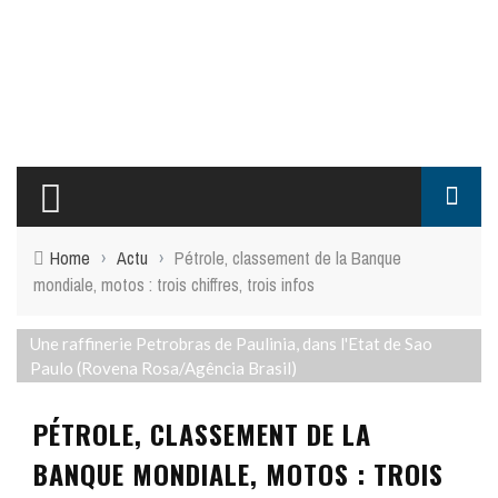
Home
›
Actu
›
Pétrole, classement de la Banque
mondiale, motos : trois chiffres, trois infos
Une raffinerie Petrobras de Paulinia, dans l'Etat de Sao
Paulo (Rovena Rosa/Agência Brasil)
PÉTROLE, CLASSEMENT DE LA
BANQUE MONDIALE, MOTOS : TROIS