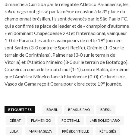
dimanche à Curitiba par le relégable Atlético Paranaense, les
e
rubro-negro
ont glissé par la même occasion à la 3
place du
championnat brésilien. Ils sont devancés par le São Paulo FC,
qui a confirmé sa place de leader et de « champion d'automne
» en dominant Chapecoense 2-0 et l’Internacional, vainqueur
e
1-0 de Parana. Les autres vainqueurs de cette 19
journée
sont Santos (3-0 contre le Sport Recife), Grêmio (1-0 sur le
terrain de Corinthians), Palmeiras (3-0 sur le terrain de
Vitoria) et l’Atlético Mineiro (3-0 sur le terrain de Botafogo).
Cruzeiro a concédé le match nul (1-1) contre Bahia, de même
que l’América Mineiro face à Fluminense (0-0). Ce lundi soir,
e
Vasco da Gama reçoit Ceara pour clore cette 19
journée.
ETIQUETTES
BRASIL
BRASILEIRÃO
BRESIL
DÉBAT
FLAMENGO
FOOTBALL
JAIR BOLSONARO
LULA
MARINA SILVA
PRÉSIDENTIELLE
RÉFUGIÉS