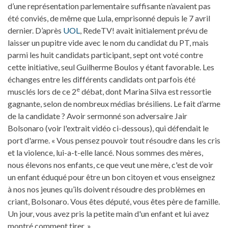
d’une représentation parlementaire suffisante n’avaient pas
été conviés, de même que Lula, emprisonné depuis le 7 avril
dernier. D’après
UOL
, RedeTV! avait initialement prévu de
laisser un pupitre vide avec le nom du candidat du PT, mais
parmi les huit candidats participant, sept ont voté contre
cette initiative, seul Guilherme Boulos y étant favorable. Les
échanges entre les différents candidats ont parfois été
e
musclés lors de ce 2
débat, dont Marina Silva est ressortie
gagnante, selon de nombreux médias brésiliens. Le fait d’arme
de la candidate ? Avoir sermonné son adversaire Jair
Bolsonaro (voir l'extrait vidéo ci-dessous), qui défendait le
port d'arme. « Vous pensez pouvoir tout résoudre dans les cris
et la violence, lui-a-t-elle lancé. Nous sommes des mères,
nous élevons nos enfants, ce que veut une mère, c'est de voir
un enfant éduqué pour être un bon citoyen et vous enseignez
à nos nos jeunes qu’ils doivent résoudre des problèmes en
criant, Bolsonaro. Vous êtes député, vous êtes père de famille.
Un jour, vous avez pris la petite main d'un enfant et lui avez
montré comment tirer. »