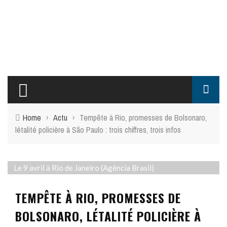
Home
›
Actu
›
Tempête à Rio, promesses de Bolsonaro,
létalité policière à São Paulo : trois chiffres, trois infos
Le 9 avril à Rio de Janeiro (Agência Brasil)
TEMPÊTE À RIO, PROMESSES DE
BOLSONARO, LÉTALITÉ POLICIÈRE À