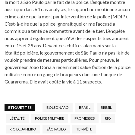
la mort à São Paulo par le fait de la police. L’enquête montre
aussi que dans 64 cas analysés, le rapport ne mentionne aucun
crime autre que la mort par intervention de la police (MDIP).
C’est-à-dire que la police ignorait quel crime l’accusé a
commis ou a tenté de commettre avant de le tuer. L’enquête
nous apprend également que 59 % des suspects tués auraient
entre 15 et 29 ans. Devant ces chiffres alarmants sur la
létalité policière, le gouvernement de São Paulo n’a pas l’air de
vouloir prendre de mesures particulières. Pour preuve, le
gouverneur João Doria a récemment salué l’action de la police
militaire contre un gang de braqueurs dans une banque de
Guararema. Elle avait coûté la vie à 11 suspects.
ETIQUETTES
BOLSONARO
BRASIL
BRESIL
LÉTALITÉ
POLICE MILITAIRE
PROMESSES
RIO
RIO DE JANEIRO
SÃO PAULO
TEMPÊTE