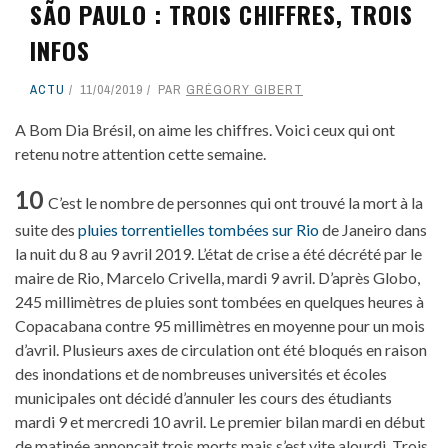
SÃO PAULO : TROIS CHIFFRES, TROIS
INFOS
ACTU
11/04/2019
PAR
GRÉGORY GIBERT
A Bom Dia Brésil, on aime les chiffres. Voici ceux qui ont
retenu notre attention cette semaine.
10
C’est le nombre de personnes qui ont trouvé la mort à la
suite des
pluies torrentielles tombées sur Rio
de Janeiro dans
la nuit du 8 au 9 avril 2019. L’état de crise a été décrété par le
maire de Rio, Marcelo Crivella, mardi 9 avril. D’après Globo,
245 millimètres de pluies sont tombées en quelques heures à
Copacabana contre 95 millimètres en moyenne pour un mois
d’avril. Plusieurs axes de circulation ont été bloqués en raison
des inondations et de nombreuses universités et écoles
municipales ont décidé d’annuler les cours des étudiants
mardi 9 et mercredi 10 avril. Le premier bilan mardi en début
de matinée annonçait trois morts mais s’est vite alourdi. Trois