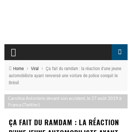
Home
›
Viral
›
Ça fait du ramdam : la réaction d’une jeune
automobiliste ayant renversé une voiture de police conquit le
Brésil
Carolina Antoniete devant son accident, le 27 août 2019 à
Franca (Twitter)
ÇA FAIT DU RAMDAM : LA RÉACTION