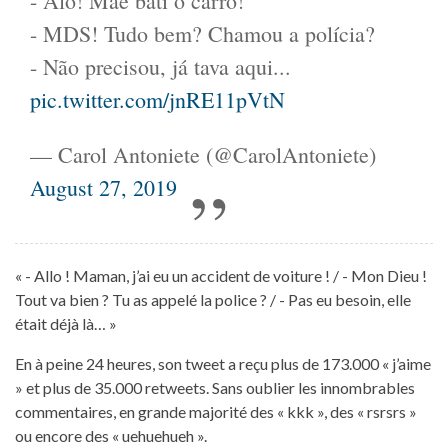
- Alô! Mãe bati o carro!
- MDS! Tudo bem? Chamou a polícia?
- Não precisou, já tava aqui...
pic.twitter.com/jnRE11pVtN
— Carol Antoniete (@CarolAntoniete)
August 27, 2019
« - Allo ! Maman, j’ai eu un accident de voiture ! / - Mon Dieu !
Tout va bien ? Tu as appelé la police ? / - Pas eu besoin, elle
était déjà là… »
En à peine 24 heures, son tweet a reçu plus de 173.000 « j’aime
» et plus de 35.000 retweets. Sans oublier les innombrables
commentaires, en grande majorité des « kkk », des « rsrsrs »
ou encore des « uehuehueh ».