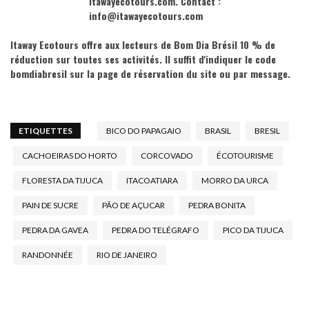
itawayecotours.com
. Contact :
info@itawayecotours.com
Itaway Ecotours offre aux lecteurs de Bom Dia Brésil 10 % de
réduction sur toutes ses activités. Il suffit d'indiquer le code
bomdiabresil sur la page de réservation du site ou par message.
ETIQUETTES
BICO DO PAPAGAIO
BRASIL
BRESIL
CACHOEIRAS DO HORTO
CORCOVADO
ÉCOTOURISME
FLORESTA DA TIJUCA
ITACOATIARA
MORRO DA URCA
PAIN DE SUCRE
PÃO DE AÇUCAR
PEDRA BONITA
PEDRA DA GAVEA
PEDRA DO TELÉGRAFO
PICO DA TIJUCA
RANDONNÉE
RIO DE JANEIRO