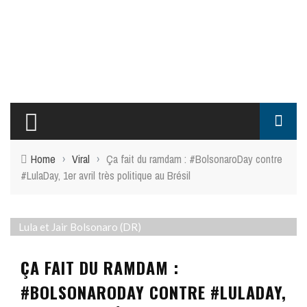
Home
›
Viral
›
Ça fait du ramdam : #BolsonaroDay contre
#LulaDay, 1er avril très politique au Brésil
Lula et Jair Bolsonaro (DR)
ÇA FAIT DU RAMDAM :
#BOLSONARODAY CONTRE #LULADAY,