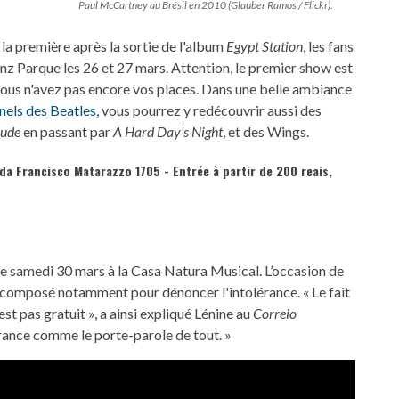
Paul McCartney au Brésil en 2010 (Glauber Ramos / Flickr).
la première après la sortie de l'album
Egypt Station
, les fans
nz Parque les 26 et 27 mars. Attention, le premier show est
 vous n'avez pas encore vos places. Dans une belle ambiance
nnels des Beatles
, vous pourrez y redécouvrir aussi des
Jude
en passant par
A Hard Day's Night
, et des Wings.
da Francisco Matarazzo 1705 - Entrée à partir de 200 reais,
le samedi 30 mars à la Casa Natura Musical. L’occasion de
composé notamment pour dénoncer l'intolérance. « Le fait
st pas gratuit », a ainsi expliqué Lénine au
Correio
lérance comme le porte-parole de tout. »