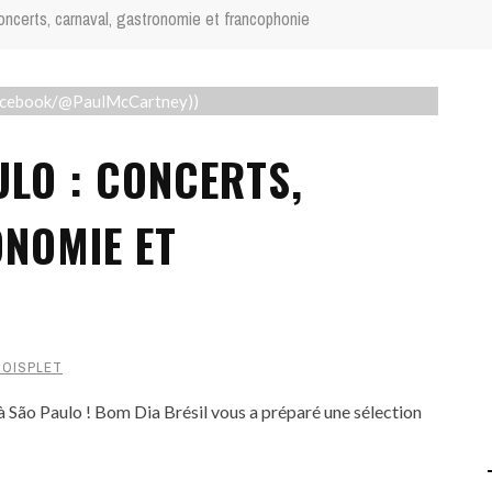
oncerts, carnaval, gastronomie et francophonie
Facebook/@PaulMcCartney))
ULO : CONCERTS,
NOMIE ET
COISPLET
s à São Paulo ! Bom Dia Brésil vous a préparé une sélection