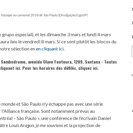
 Tatuapé au carnaval 2018 de São Paulo (Divulgação/LigaSP)
e grupo especial), et les dimanche 3 mars et lundi 4 mars
ura lieu le vendredi 8 mars. Si ce sont plutôt les blocos du
 notre sélection en
en cliquant ici
.
 - Sambodromo, avenida Olavo Fontoura, 1209, Santana - Toutes
cliquant ici
. Pour les horaires des défilés,
cliquez ici.
le monde et São Paulo n'y échappe pas avec une série
l'Alliance française. Sont notamment prévus au
réal – São Paulo », une conférence de l’écrivain Daniel
éâtre
Louis Aragon, je me souviens
et la projection de