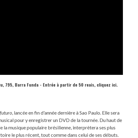
u, 795, Barra Funda - Entrée à partir de 50 reais,
cliquez ici.
 futuro
, lancée en fin d'année dernière à Sao Paulo. Elle sera
musical pour y enregistrer un DVD de la tournée. Du haut de
e la musique populaire brésilienne, interprètera ses plus
ertoire le plus récent, tout comme dans celui de ses débuts.