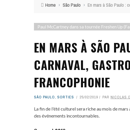
Home
›
São Paulo
›
En mars à São Paulo : c
Paul McCartney dans sa tournée Freshen Up (
EN MARS À SÃO PA
CARNAVAL, GASTRO
FRANCOPHONIE
SÃO PAULO
,
SORTIES
25/02/2019
PAR
NICOLAS 
La fin de l'été culturel sera riche au mois de mar
des événements incontournables.