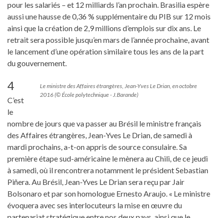
pour les salariés – et 12 milliards l’an prochain. Brasilia espère
aussi une hausse de 0,36 % supplémentaire du PIB sur 12 mois
ainsi que la création de 2,9 millions d’emplois sur dix ans. Le
retrait sera possible jusqu’en mars de l’année prochaine, avant
le lancement d’une opération similaire tous les ans de la part
du gouvernement.
4
Le ministre des Affaires étrangères, Jean-Yves Le Drian, en octobre
2016 (© École polytechnique - J.Barande)
C’est
le
nombre de jours que va passer au Brésil le ministre français
des Affaires étrangères, Jean-Yves Le Drian, de samedi à
mardi prochains, a-t-on appris de source consulaire. Sa
première étape sud-américaine le mènera au Chili, de ce jeudi
à samedi, où il rencontrera notamment le président Sebastian
Piñera. Au Brésil, Jean-Yves Le Drian sera reçu par Jair
Bolsonaro et par son homologue Ernesto Araujo. « Le ministre
évoquera avec ses interlocuteurs la mise en œuvre du
partenariat stratégique entre nos deux pays, ainsi que le