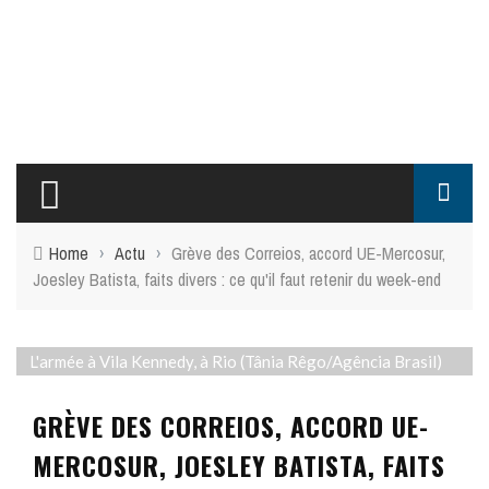
Home
›
Actu
›
Grève des Correios, accord UE-Mercosur,
Joesley Batista, faits divers : ce qu'il faut retenir du week-end
L'armée à Vila Kennedy, à Rio (Tânia Rêgo/Agência Brasil)
GRÈVE DES CORREIOS, ACCORD UE-
MERCOSUR, JOESLEY BATISTA, FAITS