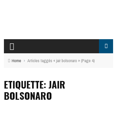
Home
›
Articles taggés « jair bolsonaro »
(Page 4)
ETIQUETTE: JAIR
BOLSONARO