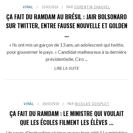
VIRAL
13/03/2019
PAR
CORENTIN CHAUVEL
ÇA FAIT DU RAMDAM AU BRÉSIL : JAIR BOLSONARO
SUR TWITTER, ENTRE FAUSSE NOUVELLE ET GOLDEN
...
« Ils ont mis un garçon de 13 ans, un adolescent qui twitte,
pour gouverner le pays. » Candidat malheureux à la dernière
présidentielle, Ciro ...
LIRE LA SUITE
VIRAL
28/02/2019
PAR
NICOLAS COISPLET
ÇA FAIT DU RAMDAM : LE MINISTRE QUI VOULAIT
QUE LES ÉCOLES FILMENT LES ÉLÈVES ...
Un cours d’instruction civique un peu trop zélé ? Le ministère